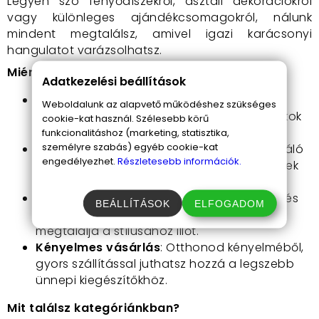
Legyen szó fenyődíszekről, asztali dekorációkról
vagy különleges ajándékcsomagokról, nálunk
mindent megtalálsz, amivel igazi karácsonyi
hangulatot varázsolhatsz.
Miért vásárolj nálunk?
Adatkezelési beállítások
Széles választék
: Ünnepi dekorációk,
Weboldalunk az alapvető működéshez szükséges
karácsonyfadíszek, fényfüzérek és ajándékok
cookie-kat használ. Szélesebb körű
széles kínálatával várunk.
funkcionalitáshoz (marketing, statisztika,
személyre szabás) egyéb cookie-kat
Prémium minőség
: Kínálatunkban csak kiváló
engedélyezhet.
Részletesebb információk.
minőségű, tartós és stílusos ünnepi termékek
találhatók.
Trendek és klasszikusok
: Aktuális trendek és
BEÁLLÍTÁSOK
ELFOGADOM
időtálló ünnepi klasszikusok, hogy mindenki
megtalálja a stílusához illőt.
Kényelmes vásárlás
: Otthonod kényelméből,
gyors szállítással juthatsz hozzá a legszebb
ünnepi kiegészítőkhöz.
Mit találsz kategóriánkban?