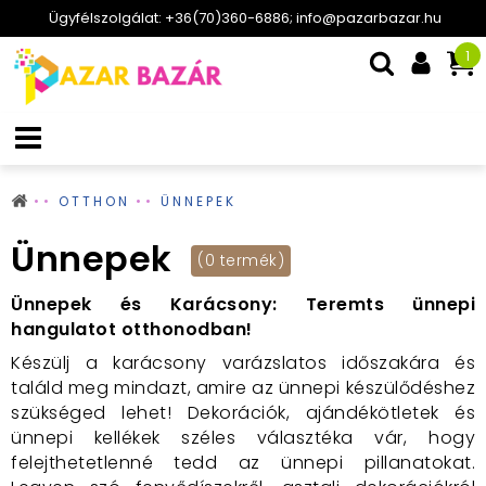
Ügyfélszolgálat: +36(70)360-6886; info@pazarbazar.hu
1
OTTHON
ÜNNEPEK
Ünnepek
(0 termék)
Ünnepek és Karácsony: Teremts ünnepi
hangulatot otthonodban!
Készülj a karácsony varázslatos időszakára és
találd meg mindazt, amire az ünnepi készülődéshez
szükséged lehet! Dekorációk, ajándékötletek és
ünnepi kellékek széles választéka vár, hogy
felejthetetlenné tedd az ünnepi pillanatokat.