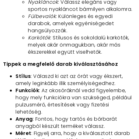
Nyakláncok
: Válassz elegáns vagy
sportos nyakláncot bármilyen alkalomra.
Fülbevalók
: Különleges és egyedi
darabok, amelyek egyéniségedet
hangsúlyozzák.
Karkötők
: Stílusos és sokoldalú karkötők,
melyek akár önmagukban, akár más
ékszerekkel együtt viselhetők.
Tippek a megfelelő darab kiválasztásához
Stílus
: Válaszd ki azt az órát vagy ékszert,
amely leginkább illik személyiségedhez.
Funkciók
: Az okosóráknál vedd figyelembe,
hogy mely funkciókra van szükséged, például
pulzusmérő, értesítések vagy fizetési
lehetőség.
Anyag
: Fontos, hogy tartós és bőrbarát
anyagból készült terméket válassz.
Méret
: Figyelj arra, hogy a kiválasztott darab