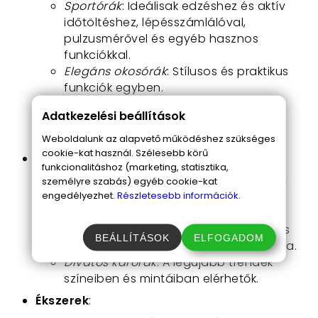
Sportórák
: Ideálisak edzéshez és aktív
időtöltéshez, lépésszámlálóval,
pulzusmérővel és egyéb hasznos
funkciókkal.
Elegáns okosórák
: Stílusos és praktikus
funkciók egyben.
Gyermek okosórák
: Szórakoztató és
Adatkezelési beállítások
biztonságos eszközök a gyerekek
számára.
Weboldalunk az alapvető működéshez szükséges
cookie-kat használ. Szélesebb körű
Karórák
:
funkcionalitáshoz (marketing, statisztika,
Klasszikus karórák
: Időtálló és elegáns
személyre szabás) egyéb cookie-kat
engedélyezhet.
Részletesebb információk.
modellek, melyek sosem mennek ki a
divatból.
Sportos karórák
: Tartós és funkcionális
BEÁLLÍTÁSOK
ELFOGADOM
órák aktív életmódot kedvelők számára.
Divatos karórák
: A legújabb trendek
színeiben és mintáiban elérhetők.
Ékszerek
: