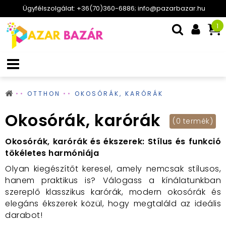
Ügyfélszolgálat: +36(70)360-6886; info@pazarbazar.hu
1
OTTHON
OKOSÓRÁK, KARÓRÁK
Okosórák, karórák
(0 termék)
Okosórák, karórák és ékszerek: Stílus és funkció
tökéletes harmóniája
Olyan kiegészítőt keresel, amely nemcsak stílusos,
hanem praktikus is? Válogass a kínálatunkban
szereplő klasszikus karórák, modern okosórák és
elegáns ékszerek közül, hogy megtaláld az ideális
darabot!