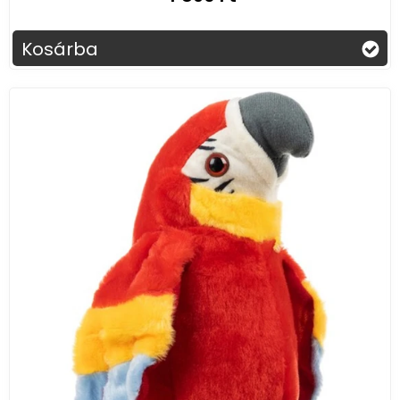
Kosárba