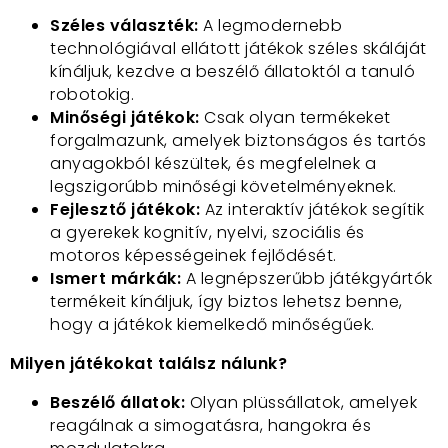
Széles választék:
A legmodernebb
technológiával ellátott játékok széles skáláját
kínáljuk, kezdve a beszélő állatoktól a tanuló
robotokig.
Minőségi játékok:
Csak olyan termékeket
forgalmazunk, amelyek biztonságos és tartós
anyagokból készültek, és megfelelnek a
legszigorúbb minőségi követelményeknek.
Fejlesztő játékok:
Az interaktív játékok segítik
a gyerekek kognitív, nyelvi, szociális és
motoros képességeinek fejlődését.
Ismert márkák:
A legnépszerűbb játékgyártók
termékeit kínáljuk, így biztos lehetsz benne,
hogy a játékok kiemelkedő minőségűek.
Milyen játékokat találsz nálunk?
Beszélő állatok:
Olyan plüssállatok, amelyek
reagálnak a simogatásra, hangokra és