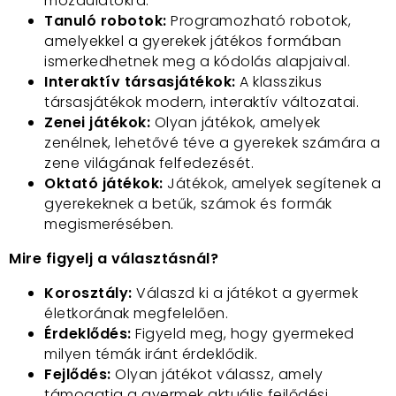
mozdulatokra.
Tanuló robotok:
Programozható robotok,
amelyekkel a gyerekek játékos formában
ismerkedhetnek meg a kódolás alapjaival.
Interaktív társasjátékok:
A klasszikus
társasjátékok modern, interaktív változatai.
Zenei játékok:
Olyan játékok, amelyek
zenélnek, lehetővé téve a gyerekek számára a
zene világának felfedezését.
Oktató játékok:
Játékok, amelyek segítenek a
gyerekeknek a betűk, számok és formák
megismerésében.
Mire figyelj a választásnál?
Korosztály:
Válaszd ki a játékot a gyermek
életkorának megfelelően.
Érdeklődés:
Figyeld meg, hogy gyermeked
milyen témák iránt érdeklődik.
Fejlődés:
Olyan játékot válassz, amely
támogatja a gyermek aktuális fejlődési