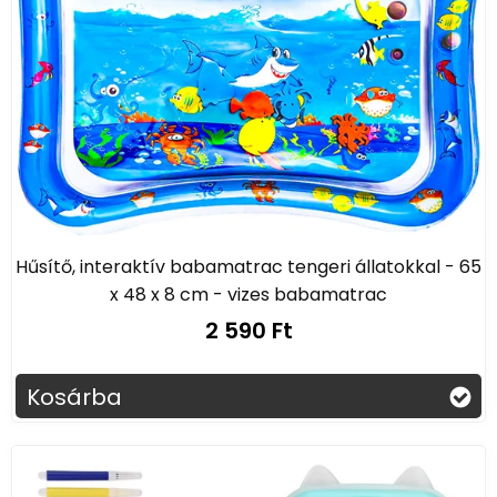
Hűsítő, interaktív babamatrac tengeri állatokkal - 65
x 48 x 8 cm - vizes babamatrac
2 590 Ft
Kosárba